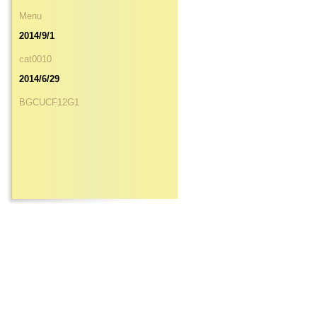
Menu
2014/9/1
cat0010
2014/6/29
BGCUCF12G1